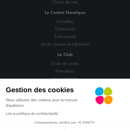
Classe de mer
Le Centre Nautique
Actualités
Partenaires
Evénements
Accès classes et adhérents
Le Club
Ecole de sports
Formations
Nous rejoindre
Gestion des cookies
Nous utilisons des cookies pour la mesure
d'audience.
© CNCM
Mentions légales
Politique de confidentialité
Lire la politique de confidentialité
CGV
Gestion cookies
Site : La Confiserie
Consentements certifiés par