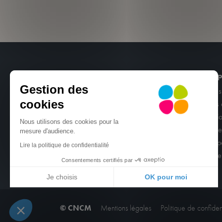
CNCM
Nos p
Gestion des
Port de Plaisance 29160 Crozon
Stages
cookies
info@cncm.fr
Cours 
02 98 16 00 00
Locati
Nous utilisons des cookies pour la
Contactez-nous
Centr
mesure d'audience.
Group
Lire la politique de confidentialité
Classe
Consentements certifiés par
Je choisis
OK pour moi
Axeptio consent
Plateforme de Gestion du Consentement : Person
© CNCM
Mentions légales
Politique de confident