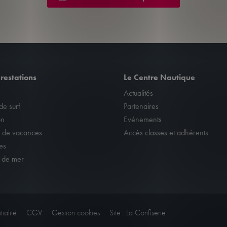
restations
Le Centre Nautique
Actualités
de surf
Partenaires
on
Evénements
e de vacances
Accès classes et adhérents
es
 de mer
nalisez vos Options
ialité
CGV
Gestion cookies
Site : La Confiserie