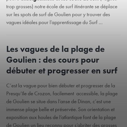
trop grosses) notre école de surf itinérante se déplace
sur les spots de surf de Goulien pour y trouver des
vagues idéales pour l’apprentissage du Surf …
Les vagues de la plage de
Goulien : des cours pour
débuter et progresser en surf
C’est la vague pour bien débuter et progresser de la
Presqu’île de Crozon, facilement accessible, la plage
de Goulien se situe dans l’anse de Dinan, c’est une
immense plage belle et préservée. Son orientation et
exposition aux houles de l’atlantique font de la plage
de Goulien un lieu reconnu pour s’abriter des grosses