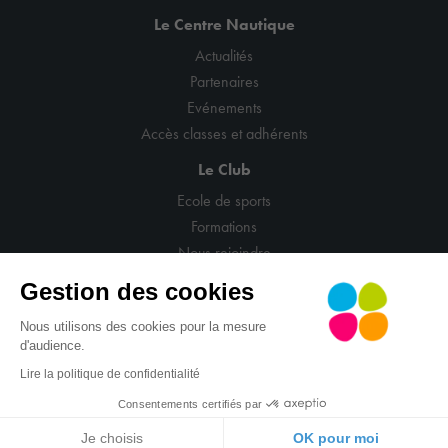
Le Centre Nautique
Actualités
Partenaires
Evénements
Accès classes et adhérents
Le Club
Ecole de sports
Formations
Nous rejoindre
Gestion des cookies
Nous utilisons des cookies pour la mesure
d'audience.
© CNCM
Mentions légales
Politique de confidentialité
Lire la politique de confidentialité
CGV
Gestion cookies
Site : La Confiserie
Consentements certifiés par
Je choisis
OK pour moi