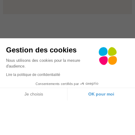
Gestion des cookies
Nous utilisons des cookies pour la mesure
d'audience.
Lire la politique de confidentialité
Consentements certifiés par
Je choisis
OK pour moi
Le restaurant
Axeptio consent
Plateforme de Gestion du Consentement : Personna
C’est le cœur du centre. Il dispose de deux salles
Notre plateforme vous permet d'adapter et de gérer 
de restauration avec vue sur mer et de deux
terrasses extérieures.