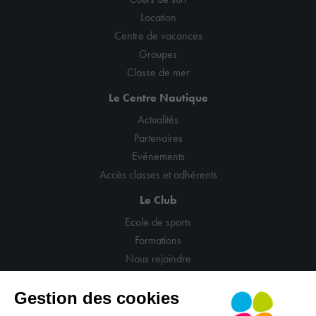
Location
Centre de vacances
Groupes
Classe de mer
Le Centre Nautique
Actualités
Partenaires
Evénements
Accès classes et adhérents
Le Club
Ecole de sports
Formations
Nous rejoindre
Gestion des cookies