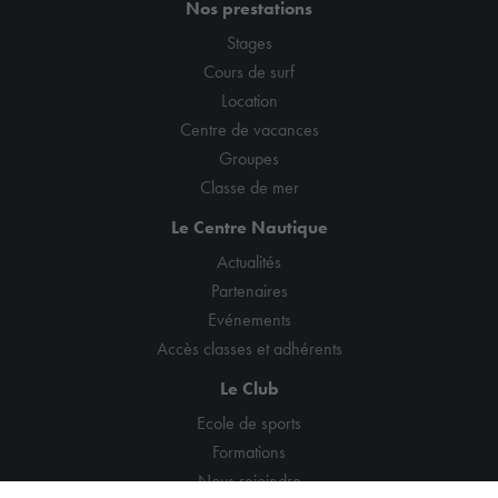
Nos prestations
Stages
Cours de surf
Location
Centre de vacances
Groupes
Classe de mer
Le Centre Nautique
Actualités
Partenaires
Evénements
Accès classes et adhérents
Le Club
Ecole de sports
Formations
Nous rejoindre