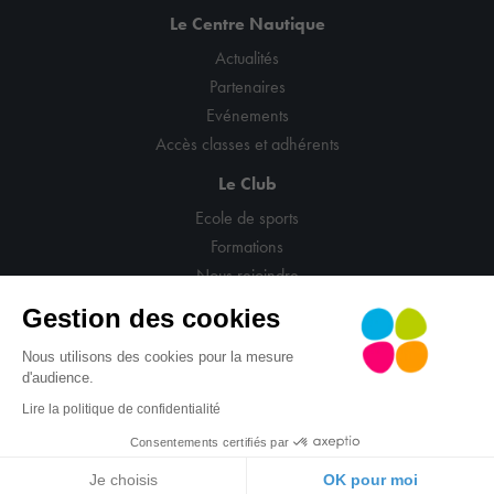
Le Centre Nautique
Actualités
Partenaires
Evénements
Accès classes et adhérents
Le Club
Ecole de sports
Formations
Nous rejoindre
Gestion des cookies
Nous utilisons des cookies pour la mesure
d'audience.
© CNCM
Mentions légales
Politique de confidentialité
Lire la politique de confidentialité
CGV
Gestion cookies
Site : La Confiserie
Consentements certifiés par
Je choisis
OK pour moi