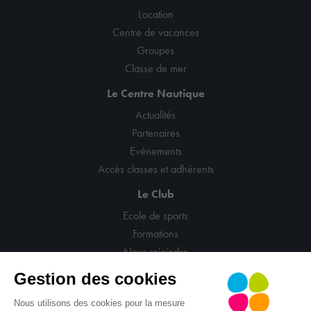
Location
Centre de vacances
Groupes
Classe de mer
Le Centre Nautique
Actualités
Partenaires
Evénements
Accès classes et adhérents
Le Club
Ecole de sports
Formations
Nous rejoindre
Gestion des cookies
Nous utilisons des cookies pour la mesure