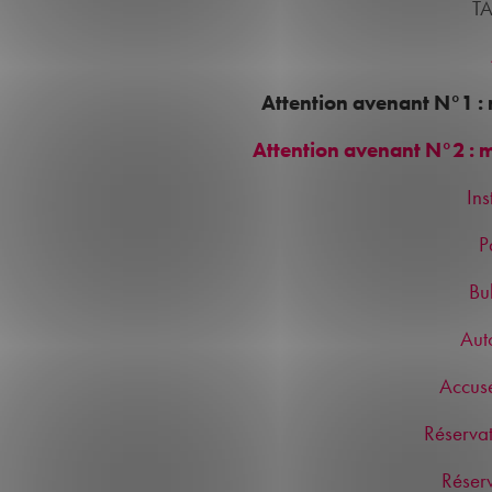
TA
Attention avenant N°1 : 
Attention avenant N°2 : m
Ins
P
Bul
Aut
Accus
Réservat
Réserv