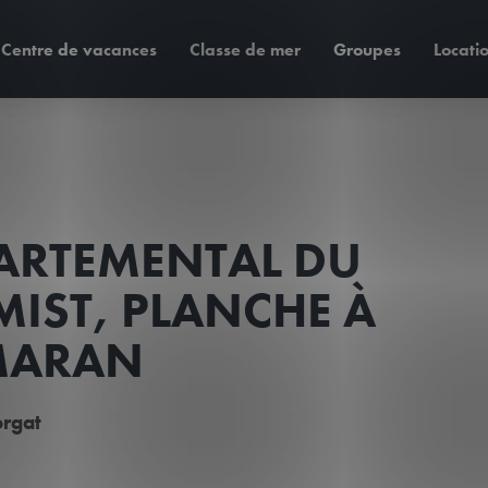
Centre de vacances
Classe de mer
Groupes
Locati
PARTEMENTAL DU
MIST, PLANCHE À
AMARAN
orgat