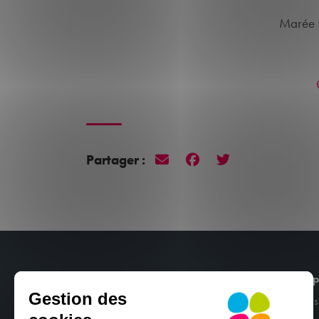
Marée 
Partager :
CNCM
Nos p
Gestion des
Port de Plaisance 29160 Crozon
Stages