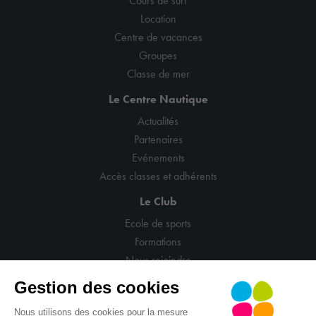
Cours de surf
Location
Centre de vacances
Groupes
Classe de mer
Le Centre Nautique
Actualités
Partenaires
Evénements
Accès classes et adhérents
Le Club
Ecole de sports
Formations
Nous rejoindre
Gestion des cookies
Nous utilisons des cookies pour la mesure