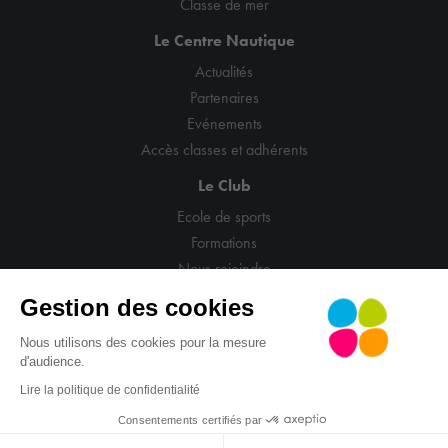
Classe de mer
Le Centre Nautique
Actualités
Partenaires
Evénements
Accès classes et adhérents
Le Club
Ecole de sports
Formations
Nous rejoindre
Gestion des cookies
Nous utilisons des cookies pour la mesure
d'audience.
© CNCM
Mentions légales
Politique de confidentialité
Lire la politique de confidentialité
CGV
Gestion cookies
Site : La Confiserie
Consentements certifiés par