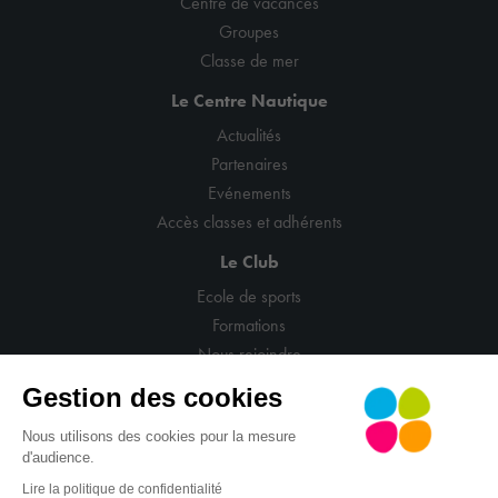
Centre de vacances
Groupes
Classe de mer
Le Centre Nautique
Actualités
Partenaires
Evénements
Accès classes et adhérents
Le Club
Ecole de sports
Formations
Nous rejoindre
Gestion des cookies
Nous utilisons des cookies pour la mesure
d'audience.
© CNCM
Mentions légales
Politique de confidentialité
Lire la politique de confidentialité