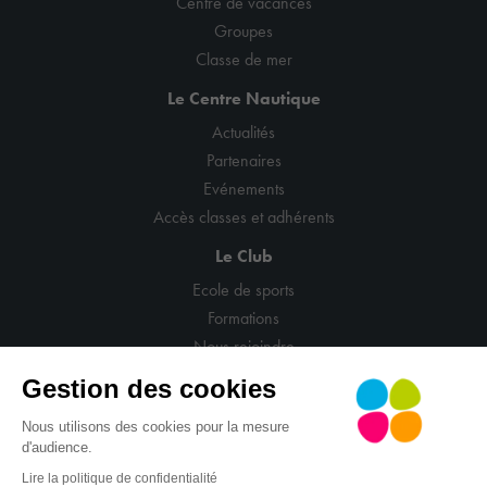
Centre de vacances
Groupes
Classe de mer
Le Centre Nautique
Actualités
Partenaires
Evénements
Accès classes et adhérents
Le Club
Ecole de sports
Formations
Nous rejoindre
Gestion des cookies
Nous utilisons des cookies pour la mesure
d'audience.
© CNCM
Mentions légales
Politique de confidentialité
Lire la politique de confidentialité