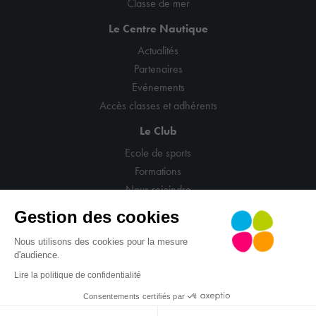
Classe de mer
Le Centre Nautique
Actualités
Partenaires
Evénements
Accès classes et adhérents
Le Club
Ecole de sports
Formations
Nous rejoindre
Gestion des cookies
Nous utilisons des cookies pour la mesure
d'audience.
© CNCM
Mentions légales
Politique de confidentialité
Lire la politique de confidentialité
CGV
Gestion cookies
Site : La Confiserie
Consentements certifiés par