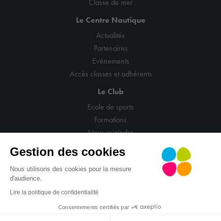
Classe de mer
Le Centre Nautique
Actualités
Partenaires
Evénements
Accès classes et adhérents
Le Club
Ecole de sports
Formations
Nous rejoindre
Gestion des cookies
Nous utilisons des cookies pour la mesure
d'audience.
© CNCM
Mentions légales
Politique de confidentialité
Lire la politique de confidentialité
CGV
Gestion cookies
Site : La Confiserie
Consentements certifiés par