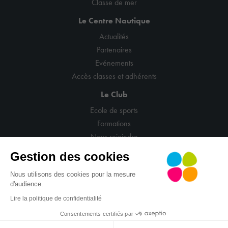
Classe de mer
Le Centre Nautique
Actualités
Partenaires
Evénements
Accès classes et adhérents
Le Club
Ecole de sports
Formations
Nous rejoindre
Gestion des cookies
Nous utilisons des cookies pour la mesure
d'audience.
© CNCM
Mentions légales
Politique de confidentialité
Lire la politique de confidentialité
CGV
Gestion cookies
Site : La Confiserie
Consentements certifiés par