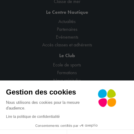
Classe de mer
Le Centre Nautique
Actualités
Partenaires
Evénements
Accès classes et adhérents
Le Club
Ecole de sports
Formations
Nous rejoindre
Gestion des cookies
Nous utilisons des cookies pour la mesure
d'audience.
© CNCM
Mentions légales
Politique de confidentialité
Lire la politique de confidentialité
CGV
Gestion cookies
Site : La Confiserie
Consentements certifiés par