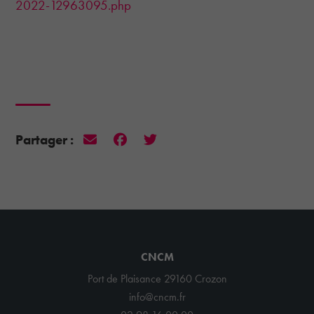
2022-12963095.php
Partager :
CNCM
Port de Plaisance 29160 Crozon
info@cncm.fr