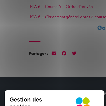
ILCA 6 – Course 5 – Ordre d’arrivée
ILCA 6 – Classement général après 5 courses
Ga
Partager :
CNCM
Nos p
Gestion des
Port de Plaisance 29160 Crozon
Stages