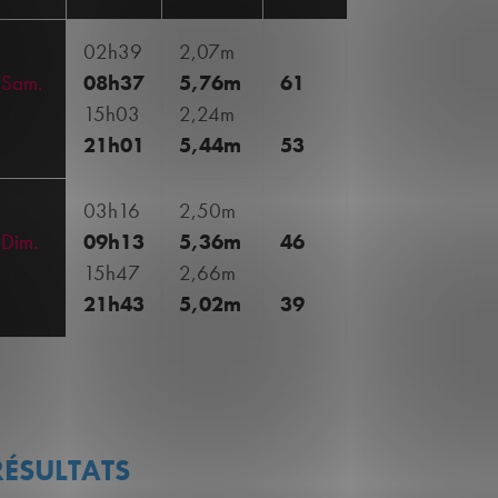
02h39
2,07m
Sam.
08h37
5,76m
61
15
15h03
2,24m
21h01
5,44m
53
03h16
2,50m
Dim.
09h13
5,36m
46
16
15h47
2,66m
21h43
5,02m
39
RÉSULTATS