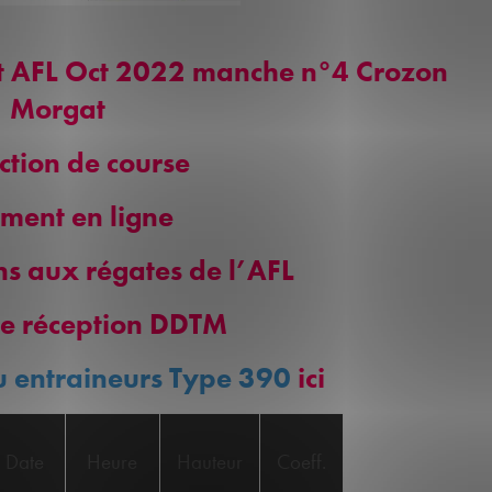
nt AFL Oct 2022 manche n°4 Crozon
Morgat
uction de course
ment en ligne
ons aux régates de l’AFL
de réception DDTM
u entraineurs Type 390
ici
Date
Heure
Hauteur
Coeff.